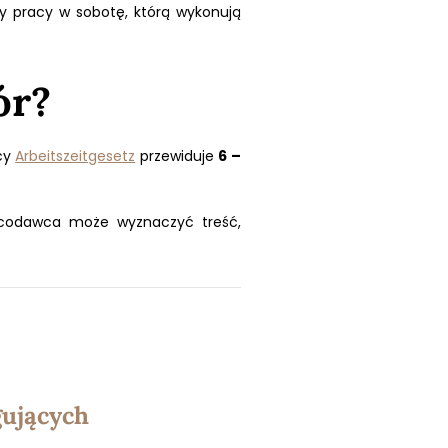
my pracy w sobotę, którą wykonują
ór?
cy
Arbeitszeitgesetz
przewiduje
6 –
acodawca może wyznaczyć treść,
gujących