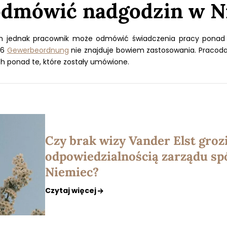
odmówić nadgodzin w N
ch jednak pracownik może odmówić świadczenia pracy pona
06
Gewerbeordnung
nie znajduje bowiem zastosowania. Pracod
 ponad te, które zostały umówione.
Czy brak wizy Vander Elst groz
odpowiedzialnością zarządu spó
Niemiec?
Czytaj więcej