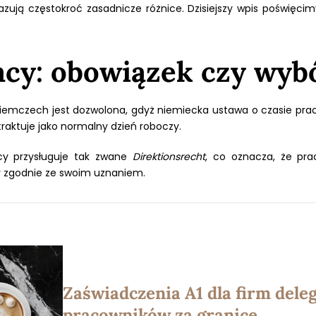
ują częstokroć zasadnicze różnice. Dzisiejszy wpis poświęci
acy: obowiązek czy wyb
iemczech jest dozwolona, gdyż niemiecka ustawa o czasie pra
traktuje jako normalny dzień roboczy.
y przysługuje tak zwane
Direktionsrecht
, co oznacza, że pr
 zgodnie ze swoim uznaniem.
Zaświadczenia A1 dla firm dele
pracowników za granicę