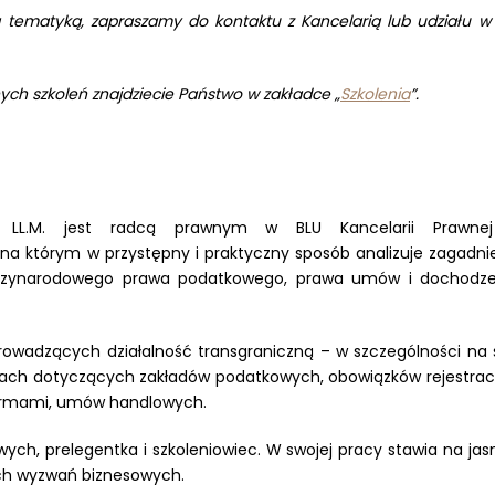
 tematyką, zapraszamy do kontaktu z Kancelarią lub udziału w
ych szkoleń znajdziecie Państwo w zakładce „
Szkolenia
”.
n, LL.M. jest radcą prawnym w BLU Kancelarii Prawne
 na którym w przystępny i praktyczny sposób analizuje zagadni
ędzynarodowego prawa podatkowego, prawa umów i dochodzen
prowadzących działalność transgraniczną – w szczególności na s
ach dotyczących zakładów podatkowych, obowiązków rejestrac
firmami, umów handlowych.
wych, prelegentka i szkoleniowiec. W swojej pracy stawia na jas
ch wyzwań biznesowych.