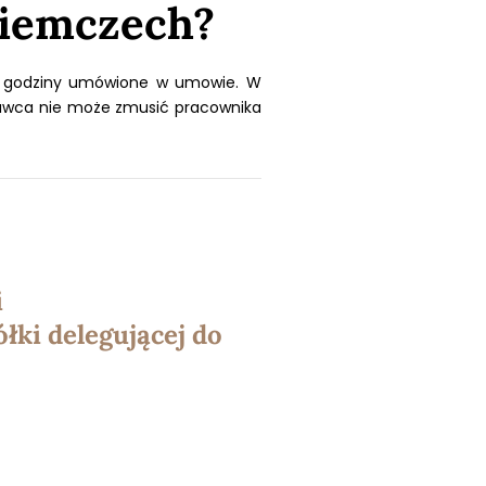
iemczech?
d godziny umówione w umowie. W
awca nie może zmusić pracownika
i
łki delegującej do