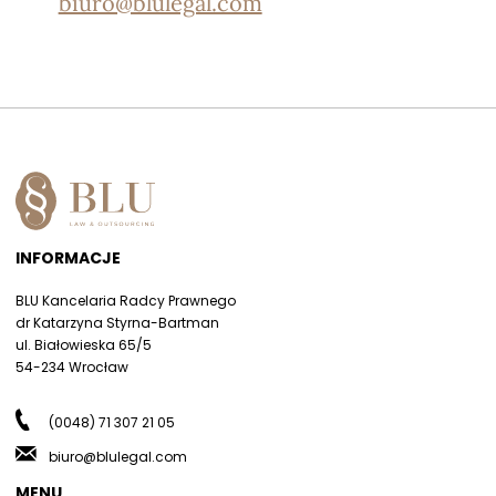
biuro@blulegal.com
INFORMACJE
BLU Kancelaria Radcy Prawnego
dr Katarzyna Styrna-Bartman
ul. Białowieska 65/5
54-234 Wrocław
(0048) 71 307 21 05
biuro@blulegal.com
MENU