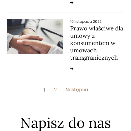
10 listopada 2022
Prawo właściwe dla
umowy z
konsumentem w
umowach
transgranicznych
Stronicowanie
2
Następna
1
wpisów
Napisz do nas