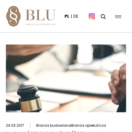
PL
DE
|
24.03.2017
Branża budowlana
Branża opiekuńcza