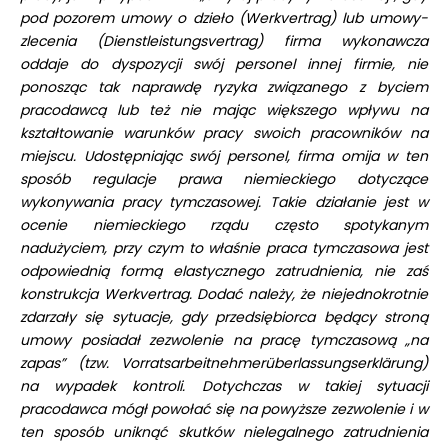
pod pozorem umowy o dzieło (Werkvertrag) lub umowy-
zlecenia (Dienstleistungsvertrag) firma wykonawcza
oddaje do dyspozycji swój personel innej firmie, nie
ponosząc tak naprawdę ryzyka związanego z byciem
pracodawcą lub też nie mając większego wpływu na
kształtowanie warunków pracy swoich pracowników na
miejscu. Udostępniając swój personel, firma omija w ten
sposób regulacje prawa niemieckiego dotyczące
wykonywania pracy tymczasowej. Takie działanie jest w
ocenie niemieckiego rządu często spotykanym
nadużyciem, przy czym to właśnie praca tymczasowa jest
odpowiednią formą elastycznego zatrudnienia, nie zaś
konstrukcja Werkvertrag. Dodać należy, że niejednokrotnie
zdarzały się sytuacje, gdy przedsiębiorca będący stroną
umowy posiadał zezwolenie na pracę tymczasową „na
zapas” (tzw. Vorratsarbeitnehmerüberlassungserklärung)
na wypadek kontroli. Dotychczas w takiej sytuacji
pracodawca mógł powołać się na powyższe zezwolenie i w
ten sposób uniknąć skutków nielegalnego zatrudnienia