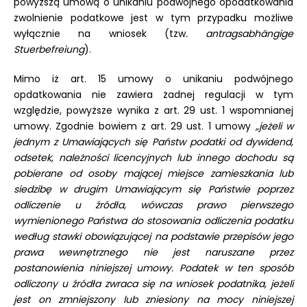
powyższą umową o unikaniu podwójnego opodatkowania
zwolnienie podatkowe jest w tym przypadku możliwe
wyłącznie na wniosek (tzw
. antragsabhängige
Stuerbefreiung
).
Mimo iż art. 15 umowy o unikaniu podwójnego
opdatkowania nie zawiera żadnej regulacji w tym
względzie, powyższe wynika z art. 29 ust. 1 wspomnianej
umowy. Zgodnie bowiem z art. 29 ust. 1 umowy
„jeżeli w
jednym z Umawiających się Państw podatki od dywidend,
odsetek, należności licencyjnych lub innego dochodu są
pobierane od osoby mającej miejsce zamieszkania lub
siedzibę w drugim Umawiającym się Państwie poprzez
odliczenie u źródła, wówczas prawo pierwszego
wymienionego Państwa do stosowania odliczenia podatku
według stawki obowiązującej na podstawie przepisów jego
prawa wewnętrznego nie jest naruszane przez
postanowienia niniejszej umowy. Podatek w ten sposób
odliczony u źródła zwraca się na wniosek podatnika, jeżeli
jest on zmniejszony lub zniesiony na mocy niniejszej