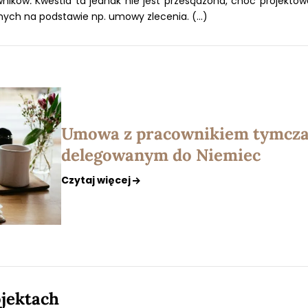
wników
.
Kwestia ta jednak nie jest przesądzona, choć projekto
nych na podstawie np. umowy zlecenia. (...)
Umowa z pracownikiem tymcz
delegowanym do Niemiec
Czytaj więcej
ojektach