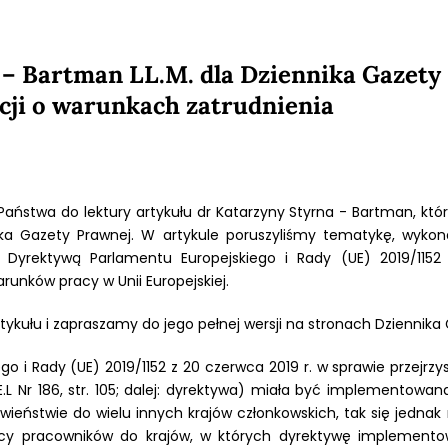
 – Bartman LL.M. dla Dziennika Gazety
acji o warunkach zatrudnienia
aństwa do lektury artykułu dr Katarzyny Styrna - Bartman, który
ka Gazety Prawnej. W artykule poruszyliśmy tematykę, wykon
Dyrektywą Parlamentu Europejskiego i Rady (UE) 2019/1152
runków pracy w Unii Europejskiej.
tykułu i zapraszamy do jego pełnej wersji na stronach Dziennika
o i Rady (UE) 2019/1152 z 20 czerwca 2019 r. w sprawie przejr
.UE.L Nr 186, str. 105; dalej: dyrektywa) miała być implementowa
iwieństwie do wielu innych krajów członkowskich, tak się jednak
cy pracowników do krajów, w których dyrektywę implemento