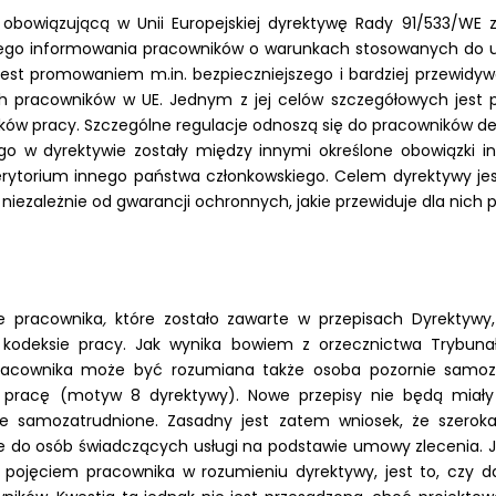
bowiązującą w Unii Europejskiej dyrektywę Rady 91/533/WE z 
go informowania pracowników o warunkach stosowanych do um
m jest promowaniem m.in. bezpieczniejszego i bardziej przewidy
ch pracowników w UE. Jednym z jej celów szczegółowych jes
ków pracy. Szczególne regulacje odnoszą się do pracowników 
tego w dyrektywie zostały między innymi określone obowiązk
rytorium innego państwa członkowskiego. Celem dyrektywy j
zależnie od gwarancji ochronnych, jakie przewiduje dla nich pra
e pracownika
,
które zostało zawarte w przepisach Dyrektywy, 
kodeksie pracy. Jak wynika bowiem z orzecznictwa Trybunału
racownika może być rozumiana także osoba pozornie samozat
pracę (motyw 8 dyrektywy). Nowe przepisy nie będą miały
nie samozatrudnione. Zasadny jest zatem wniosek, że szeroka
że do osób świadczących usługi na podstawie umowy zlecenia. 
 pojęciem pracownika w rozumieniu dyrektywy, jest to, czy da