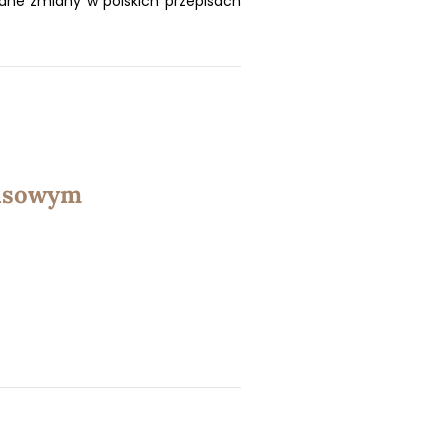
wane zmiany w polskich przepisach
asowym