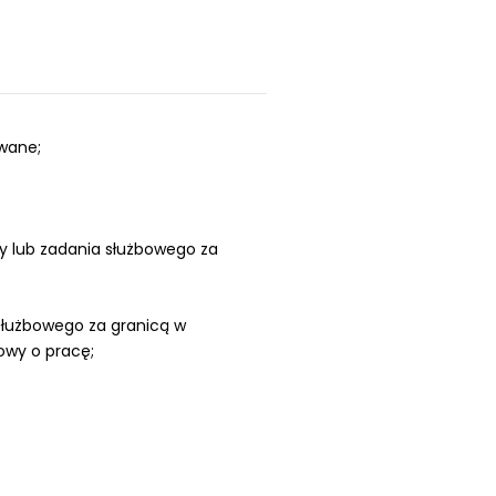
wane;
y lub zadania służbowego za
służbowego za granicą w
owy o pracę;