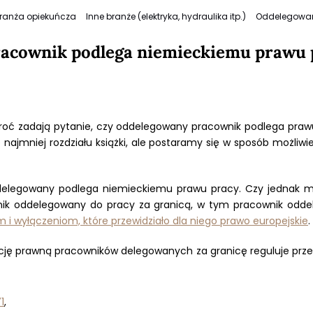
ranża opiekuńcza
Inne branże (elektryka, hydraulika itp.)
Oddelegowa
acownik podlega niemieckiemu prawu 
kroć zadają pytanie, czy oddelegowany pracownik podlega pra
ajmniej rozdziału książki, ale postaramy się w sposób możliwi
ddelegowany podlega niemieckiemu prawu pracy. Czy jednak m
wnik oddelegowany do pracy za granicą, w tym pracownik od
 i wyłączeniom, które przewidziało dla niego prawo europejskie
.
ację prawną pracowników delegowanych za granicę reguluje prz
1
,