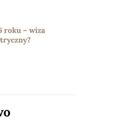
 roku – wiza
etryczny?
wo