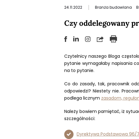
|
24.11.2022
Branża budowlana
B
Czy oddelegowany pr
Czytelnicy naszego Bloga często
pytanie wymagałaby napisania co n
na to pytanie.
Co do zasady, tak, pracownik o
odpowiedzi? Niestety nie. Praco
podlega licznym
zasadom, regułom
Należy bowiem pamiętać, iż sytu
szczególności:
Dyrektywa Podstawowa 96/7