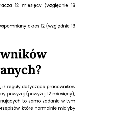
racza 12 miesięcy (względnie 18
wspomniany okres 12 (względnie 18
cowników
wanych?
ka, iż reguły dotyczące pracowników
ny powyżej (powyżej 12 miesięcy),
konujących to samo zadanie w tym
rzepisów, które normalnie miałyby
a