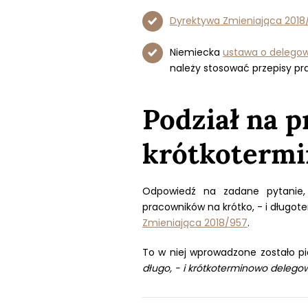
Dyrektywa Zmieniająca 2018
Niemiecka
ustawa o delegow
należy stosować przepisy p
Podział na p
krótkoterm
Odpowiedź na zadane pytanie, 
pracowników na krótko, - i długo
Zmieniająca 2018/957
.
To w niej wprowadzone zostało p
długo, - i krótkoterminowo deleg