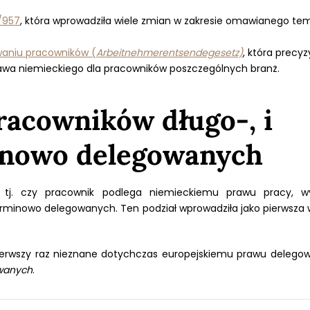
/957
, która wprowadziła wiele zmian w zakresie omawianego te
aniu pracowników (
Arbeitnehmerentsendegesetz)
, która precyz
rawa niemieckiego dla pracowników poszczególnych branż.
racowników długo-, i
inowo delegowanych
tj. czy pracownik podlega niemieckiemu prawu pracy, w
terminowo delegowanych. Ten podział wprowadziła jako pierwsza
ierwszy raz nieznane dotychczas europejskiemu prawu delegow
owanych
.