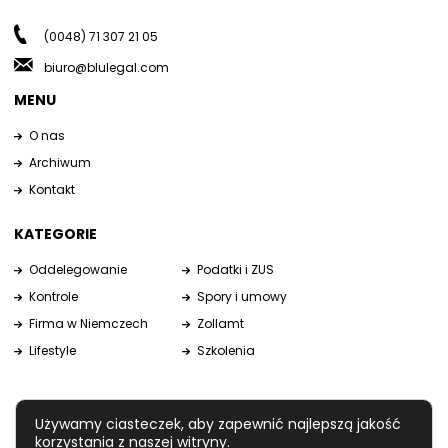
(0048) 71 307 21 05
biuro@blulegal.com
MENU
O nas
Archiwum
Kontakt
KATEGORIE
Oddelegowanie
Podatki i ZUS
Kontrole
Spory i umowy
Firma w Niemczech
Zollamt
Lifestyle
Szkolenia
Używamy ciasteczek, aby zapewnić najlepszą jakość
korzystania z naszej witryny.