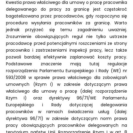
Kwestia prawa właściwego dla umowy o pracę pracownika
delegowanego do pracy za granicę jest częstokroć
bagatelizowana przez pracodawców, gdy rozpoczyna się
procedura wysyłania pracowników za granicę. Warto
jednak przyjrzeć się temu zagadnieniu uważniej.
Zrozumienie obowiązujących reguł nie tylko ustrzeże
pracodawcę przed potencjalnymi roszczeniami ze strony
pracownika i zastrzeżeniami inspekcji pracy, lecz także
pozwoli bardziej efektywnie zaplanować koszty pracy.
Podstawowe znaczenie mają tutaj regulacje
rozporządzenia Parlamentu Europejskiego i Rady (WE) nr
593/2008 w sprawie prawa właściwego dla zobowiązań
umownych (Rzym I) w zakresie dotyczącym prawa
właściwego dla umowy o pracę (dalej: rozporządzenie
Rzym I) oraz dyrektywy 96/71/WE Parlamentu
Europejskiego i Rady dotyczącej delegowania
pracowników w ramach świadczenia usług (dalej:
dyrektywa 96/71) w zakresie dotyczącym norm prawa
pracy obowiązujących pracowników delegowanych na
terytorium państw Unii. Rozporządzenie Rzym I w art. 8