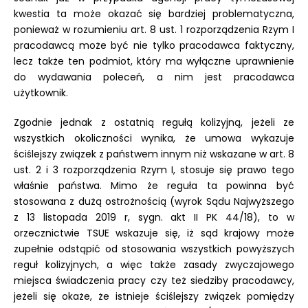
kwestia ta może okazać się bardziej problematyczna,
ponieważ w rozumieniu art. 8 ust. 1 rozporządzenia Rzym I
pracodawcą może być nie tylko pracodawca faktyczny,
lecz także ten podmiot, który ma wyłączne uprawnienie
do wydawania poleceń, a nim jest pracodawca
użytkownik.
Zgodnie jednak z ostatnią regułą kolizyjną, jeżeli ze
wszystkich okoliczności wynika, że umowa wykazuje
ściślejszy związek z państwem innym niż wskazane w art. 8
ust. 2 i 3 rozporządzenia Rzym I, stosuje się prawo tego
właśnie państwa. Mimo że reguła ta powinna być
stosowana z dużą ostrożnością (wyrok Sądu Najwyższego
z 13 listopada 2019 r, sygn. akt II PK 44/18), to w
orzecznictwie TSUE wskazuje się, iż sąd krajowy może
zupełnie odstąpić od stosowania wszystkich powyższych
reguł kolizyjnych, a więc także zasady zwyczajowego
miejsca świadczenia pracy czy też siedziby pracodawcy,
jeżeli się okaże, że istnieje ściślejszy związek pomiędzy