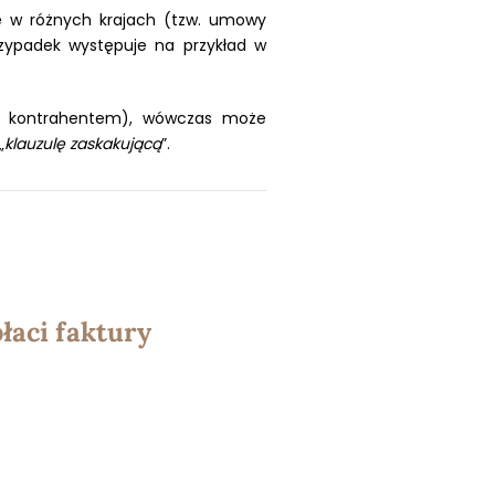
bę w różnych krajach (tzw. umowy
rzypadek występuje na przykład w
m kontrahentem), wówczas może
„
klauzulę zaskakującą
”.
łaci faktury