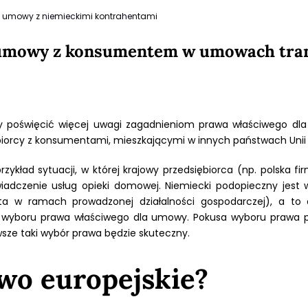
i umowy z niemieckimi kontrahentami
 umowy z konsumentem w umowach tra
my poświęcić więcej uwagi zagadnieniom prawa właściwego d
iorcy z konsumentami, mieszkającymi w innych państwach Unii E
zykład sytuacji, w której krajowy przedsiębiorca (np. polska 
adczenie usług opieki domowej. Niemiecki podopieczny jes
a w ramach prowadzonej działalności gospodarczej), a to 
wyboru prawa właściwego dla umowy. Pokusa wyboru prawa po
sze taki wybór prawa będzie skuteczny.
awo europejskie?