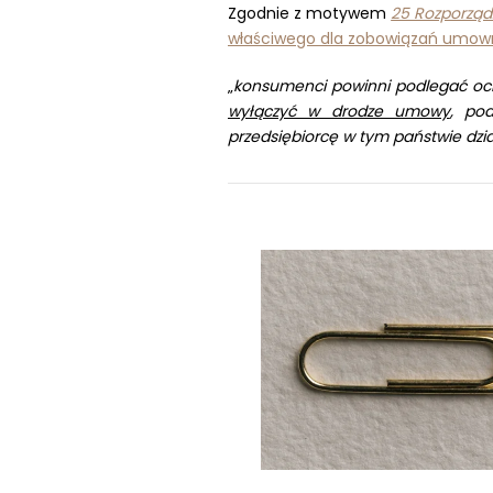
Zgodnie z motywem
25 Rozporzą
właściwego dla zobowiązań umow
„
konsumenci powinni podlegać och
wyłączyć w drodze umowy
, po
przedsiębiorcę w tym państwie dzi