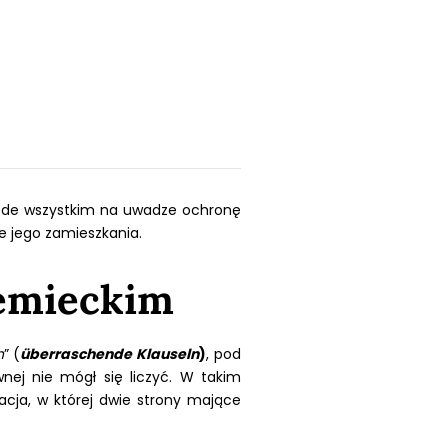
ede wszystkim na uwadze ochronę
 jego zamieszkania.
iemieckim
h
” (
überraschende Klauseln
)
, pod
ej nie mógł się liczyć. W takim
acja, w której dwie strony mające