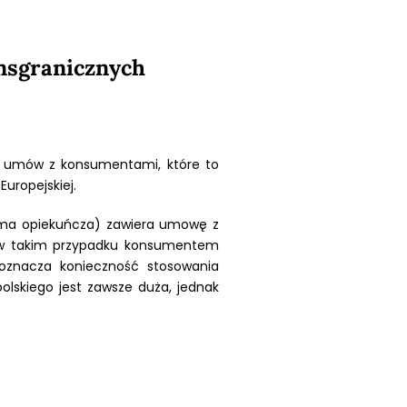
nsgranicznych
la umów z konsumentami, które to
uropejskiej.
firma opiekuńcza) zawiera umowę z
t w takim przypadku konsumentem
oznacza konieczność stosowania
lskiego jest zawsze duża, jednak