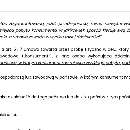
ć zagwarantowana, jeżeli przedsiębiorca, mimo niewykonywan
ejsca pobytu konsumenta, w jakikolwiek sposób kieruje swą d
nie, a umowę zawarto w wyniku takiej działalności
.”
dla art. 5 i 7 umowa zawarta przez osobę fizyczną w celu, któr
 zawodową („konsument”), z inną osobą wykonującą działa
państwa, w którym konsument ma miejsce zwykłego pobytu, pod 
 gospodarczą lub zawodową w państwie, w którym konsument ma
 taką działalność do tego państwa lub do kilku państw z tym pań
łalności.