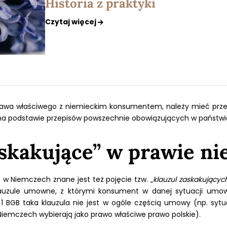
Historia z praktyki
Czytaj więcej
rawa właściwego z niemieckim konsumentem, należy mieć prz
 podstawie przepisów powszechnie obowiązujących w państwie
askakujące” w prawie n
 w Niemczech znane jest też pojęcie tzw. „
klauzul zaskakującyc
lauzule umowne, z którymi konsument w danej sytuacji umown
 1 BGB taka klauzula nie jest w ogóle częścią umowy (np. sytu
Niemczech wybierają jako prawo właściwe prawo polskie).