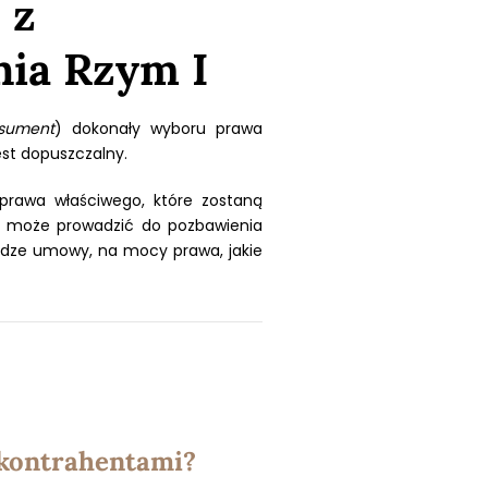
 z
nia Rzym I
nsument
) dokonały wyboru prawa
st dopuszczalny.
prawa właściwego, które zostaną
 może prowadzić do pozbawienia
odze umowy, na mocy prawa, jakie
i kontrahentami?