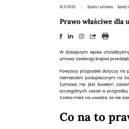
|
10.11.2022
Spory i umowy
Spory 
Prawo właściwe dla
W dzisiejszym wpisie chcielibyś
umowy zawierają krajowi przedsięb
Powyższy przypadek dotyczy na pr
niemieckim podopiecznym na świ
(umowa nie jest bowiem zawart
szczególnych zasad w przypadku 
trzeba mieć na uwadze, że nie zaw
Co na to pr