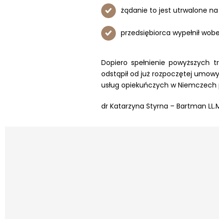
żądanie to jest utrwalone n
przedsiębiorca wypełnił wo
Dopiero spełnienie powyższych t
odstąpił od już rozpoczętej umow
usług opiekuńczych w Niemczech 
dr Katarzyna Styrna – Bartman LL.