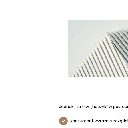
Jednak i tu tkwi „haczyk” w posta
konsument wyraźnie zażądał