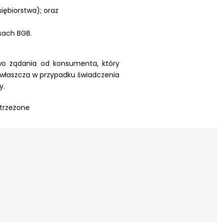
ębiorstwa); oraz
sach BGB.
awo żądania od konsumenta, który
zwłaszcza w przypadku świadczenia
y.
strzeżone