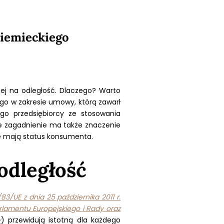
niemieckiego
ej na odległość. Dlaczego? Warto
o w zakresie umowy, którą zawarł
go przedsiębiorcy ze stosowania
e zagadnienie ma także znaczenie
e mają status konsumenta.
odległość
3/UE z dnia 25 października 2011 r.
lamentu Europejskiego i Rady oraz
y
) przewidują istotną dla każdego