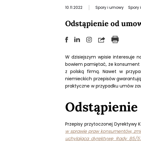
|
10.11.2022
Spory i umowy
Spory 
Odstąpienie od umow
W dzisiejszym wpisie interesuje
bowiem pamiętać, że konsument n
z polską firmą. Nawet w przypa
niemieckich przepisów gwarantuj
praktyczne w przypadku umów zawi
Odstąpienie
Przepisy przytoczonej Dyrektywy 
w sprawie praw konsumentów, zmie
uchylająca dyrektywę Rady 85/5