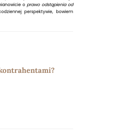
mianowicie o
prawo odstąpienia od
codziennej perspektywie, bowiem
i kontrahentami?