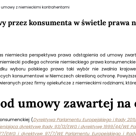
i umowy z niemieckimi kontrahentami
y przez konsumenta w świetle prawa 
 nas niemiecka perspektywa prawa odstąpienia od umowy zwart
iemiecki podlega ochronie niemieckiego prawa konsumenckieg
dku wyboru polskiego prawa taki wybór nie zwalnia krajowe
ących konsumentowi w Niemczech określoną ochronę. Powyższ
eranych przez firmy opiekuńcze z niemieckimi rodzinami, któr
 od umowy zawartej na 
Konsumenckiej (
Dyrektywa Parlamentu Europejskiego i Rady 2011/8
niająca dyrektywę Rady 93/13/EWG i dyrektywę 1999/44/WE Par
77/EWG i dyrektywę 97/7/WE Parlamentu Europejskiego i Rad