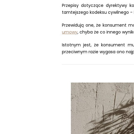
Przepisy dotyczące dyrektywy 
tamtejszego kodeksu cywilnego - B
Przewidują one, że konsument mo
umowy
, chyba że co innego wyni
Istotnym jest, że konsument mu
przeciwnym razie wygasa ono najpóź