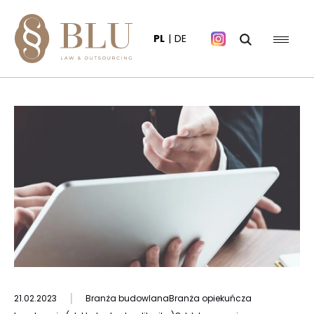
PL
DE
|
21.02.2023
Branża budowlana
Branża opiekuńcza