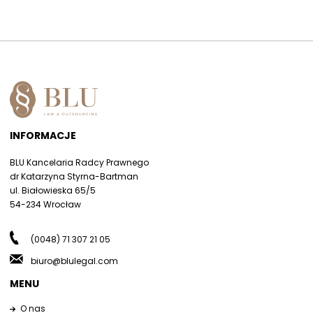
INFORMACJE
BLU Kancelaria Radcy Prawnego
dr Katarzyna Styrna-Bartman
ul. Białowieska 65/5
54-234 Wrocław
(0048) 71 307 21 05
biuro@blulegal.com
MENU
O nas