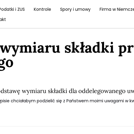
Podatki i ZUS
Kontrole
Spory i umowy
Firma w Niemcz
akt
wymiaru składki p
go
odstawę wymiaru składki dla oddelegowanego uw
pisie chciałabym podzielić się z Państwem moimi uwagami w kwe