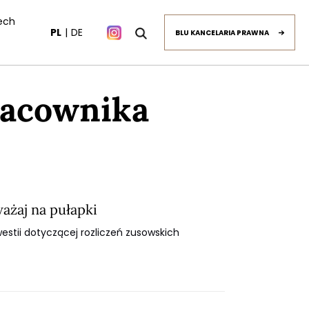
ech
PL
DE
BLU KANCELARIA PRAWNA
racownika
ażaj na pułapki
stii dotyczącej rozliczeń zusowskich