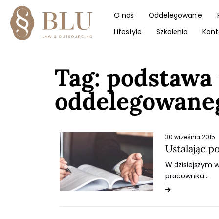
O nas
Oddelegowanie
Lifestyle
Szkolenia
Kont
Tag:
podstawa 
oddelegowane
30 września 2015
Ustalając p
W dzisiejszym w
pracownika…