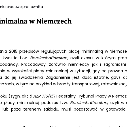
enia płacowe pracownika
minimalna w Niemczech
cznia 2015 przepisów regulujących płacę minimalną w Niemczec
a kwestia tzw.
Bereitschaftszeiten
, czyli czasu, w którym pra
codawcy. Pracodawcy, zarówno niemieccy jak i zagraniczni 
ia w wysokości płacy minimalnej w sytuacji, gdy co prawd
i do jej świadczenia. Zagadnienie jest dość istotne, gdyż d
żach, w tym na przykład w branży transportowej, ratownicznej, 
roku (sygn. akt
5 AZR 716/15)
Federalny Trybunał Pracy w Niemcze
o płacy minimalnej podczas tzw.
Bereitschaftszeiten
, czyli w
e lub poza terenem zakładu, musi pozostawać w gotowości