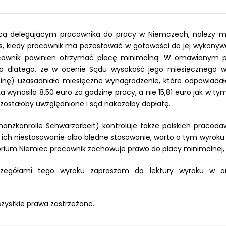
ą delegującym pracownika do pracy w Niemczech, należy mie
as, kiedy pracownik ma pozostawać w gotowości do jej wykonyw
acownik powinien otrzymać płacę minimalną. W omawianym p
ko dlatego, że w ocenie Sądu wysokość jego miesięcznego 
zinę) uzasadniała miesięczne wynagrodzenie, które odpowiada
 wynosiła 8,50 euro za godzinę pracy, a nie 15,81 euro jak w 
 zostałoby uwzględnione i sąd nakazałby dopłatę.
Finanzkonrolle Schwarzarbeit) kontroluje także polskich prac
a ich niestosowanie albo błędne stosowanie, warto o tym wyrok
orium Niemiec pracownik zachowuje prawo do płacy minimalnej, 
zegółami tego wyroku zapraszam do lektury wyroku w ory
zystkie prawa zastrzeżone.