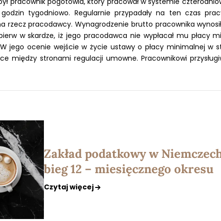
ył pracownik pogotowia, który pracował w systemie czterodni
8 godzin tygodniowo. Regularnie przypadały na ten czas pra
a rzecz pracodawcy. Wynagrodzenie brutto pracownika wynosiło
jpierw w skardze, iż jego pracodawca nie wypłacał mu płacy m
W jego ocenie wejście w życie ustawy o płacy minimalnej w s
ce między stronami regulacji umowne. Pracownikowi przysłu
Zakład podatkowy w Niemczec
bieg 12 – miesięcznego okresu
Czytaj więcej