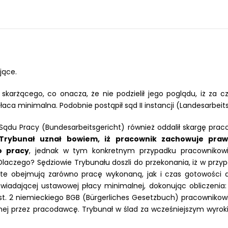
jące.
o skarżącego, co onacza, że nie podzielił jego poglądu, iż za
aca minimalna. Podobnie postąpił sąd II instancji (Landesarbeits
 Sądu Pracy (Bundesarbeitsgericht) również oddalił skargę pra
Trybunał uznał bowiem, iż pracownik zachowuje pra
o pracy
, jednak w tym konkretnym przypadku pracownikow
Dlaczego? Sędziowie Trybunału doszli do przekonania, iż w prz
te obejmują zarówno pracę wykonaną, jak i czas gotowości do
iadającej ustawowej płacy minimalnej, dokonując obliczenia: 
ust. 2 niemieckiego BGB (Bürgerliches Gesetzbuch) pracownikow
nej przez pracodawcę. Trybunał w ślad za wcześniejszym wyroki