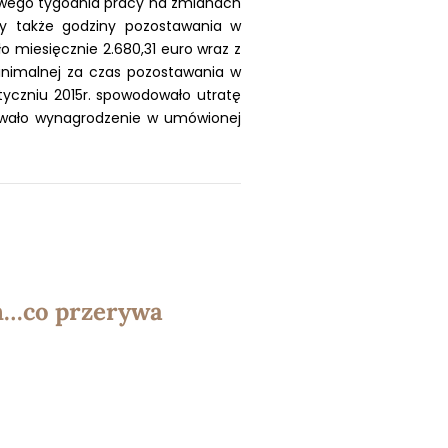
owego tygodnia pracy na zmianach
cy także godziny pozostawania w
 miesięcznie 2.680,31 euro wraz z
inimalnej za czas pozostawania w
tyczniu 2015r. spowodowało utratę
giwało wynagrodzenie w umówionej
h…co przerywa