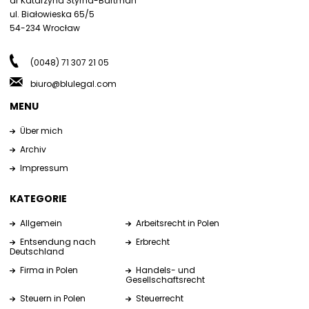
dr Katarzyna Styrna-Bartman
ul. Białowieska 65/5
54-234 Wrocław
(0048) 71 307 21 05
biuro@blulegal.com
MENU
Über mich
Archiv
Impressum
KATEGORIE
Allgemein
Arbeitsrecht in Polen
Entsendung nach
Erbrecht
Deutschland
Firma in Polen
Handels- und
Gesellschaftsrecht
Steuern in Polen
Steuerrecht